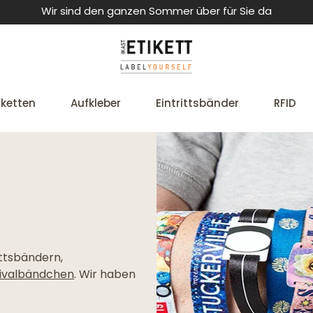
Wir sind den ganzen Sommer über für Sie da
iketten
Aufkleber
Eintrittsbänder
RFID
ittsbändern,
tivalbändchen
. Wir haben