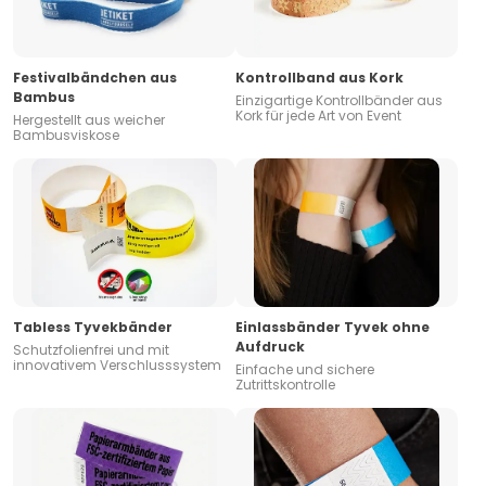
Festivalbändchen aus
Kontrollband aus Kork
Bambus
Einzigartige Kontrollbänder aus
Kork für jede Art von Event
Hergestellt aus weicher
Bambusviskose
Tabless Tyvekbänder
Einlassbänder Tyvek ohne
Aufdruck
Schutzfolienfrei und mit
innovativem Verschlusssystem
Einfache und sichere
Zutrittskontrolle