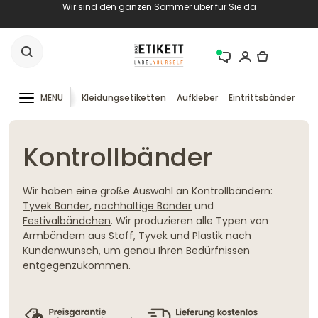
Wir sind den ganzen Sommer über für Sie da
MENU
Kleidungsetiketten
Aufkleber
Eintrittsbänder
RF
Kontrollbänder
Wir haben eine große Auswahl an Kontrollbändern:
Tyvek Bänder
,
nachhaltige Bänder
und
Festivalbändchen
. Wir produzieren alle Typen von
Armbändern aus Stoff, Tyvek und Plastik nach
Kundenwunsch, um genau Ihren Bedürfnissen
entgegenzukommen.