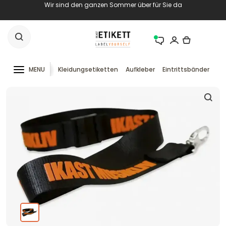
Wir sind den ganzen Sommer über für Sie da
MENU
Kleidungsetiketten
Aufkleber
Eintrittsbänder
RF