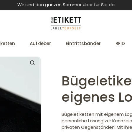
Wir sind den ganzen Sommer über für Sie da
iketten
Aufkleber
Eintrittsbänder
RFID
Bügeletike
eigenes L
Bügeletiketten mit eigenem Logo
persönliche Lösung zur Kennzei
privaten Gegenständen. Mit Ihr