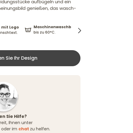
eidungsstücke aufbügeln und ein
cheinungsbild genießen, das wasch-
Maschinenwaschbar
 mit Logo
Lieferung kostenlos
bis zu 60°C.
nschtext.
ab 29 €
ie Ihr Design ​​​​​​​
n Sie Hilfe?
reit, Ihnen unter
oder im
chat
zu helfen.