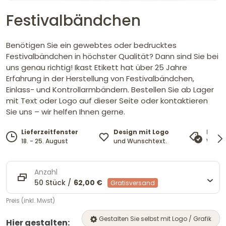
Festivalbändchen
Benötigen Sie ein gewebtes oder bedrucktes
Festivalbändchen in höchster Qualität? Dann sind Sie bei
uns genau richtig! Ikast Etikett hat über 25 Jahre
Erfahrung in der Herstellung von Festivalbändchen,
Einlass- und Kontrollarmbändern. Bestellen Sie ab Lager
mit Text oder Logo auf dieser Seite oder kontaktieren
Sie uns – wir helfen Ihnen gerne.
Design mit Logo
Lieferzeitfenster
Preis
und Wunschtext.
18. - 25. August
Wir pa
Anzahl
50 Stück /
62,00 €
Gratisversand
Preis (inkl. Mwst)
Gestalten Sie selbst mit Logo / Grafik
Hier gestalten: