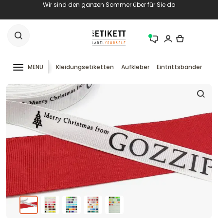
Wir sind den ganzen Sommer über für Sie da
MENU
Kleidungsetiketten
Aufkleber
Eintrittsbänder
RF