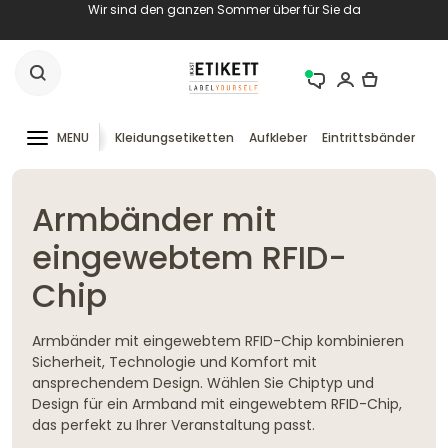
Wir sind den ganzen Sommer über für Sie da
MENU
Kleidungsetiketten
Aufkleber
Eintrittsbänder
RF
Armbänder mit
eingewebtem RFID-
Chip
Armbänder mit eingewebtem RFID-Chip kombinieren
Sicherheit, Technologie und Komfort mit
ansprechendem Design. Wählen Sie Chiptyp und
Design für ein Armband mit eingewebtem RFID-Chip,
das perfekt zu Ihrer Veranstaltung passt.