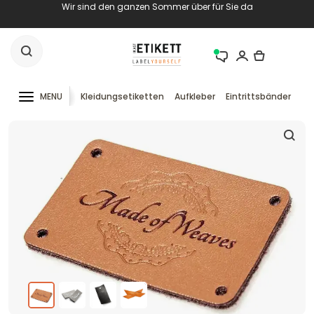
Wir sind den ganzen Sommer über für Sie da
MENU
Kleidungsetiketten
Aufkleber
Eintrittsbänder
RF