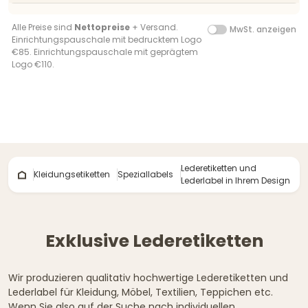
Alle Preise sind
Nettopreise
+ Versand.
MwSt. anzeigen
Einrichtungspauschale mit bedrucktem Logo
€85. Einrichtungspauschale mit geprägtem
Logo €110.
Lederetiketten und
Kleidungsetiketten
Speziallabels
Lederlabel in Ihrem Design
Exklusive Lederetiketten
Wir produzieren qualitativ hochwertige Lederetiketten und
Lederlabel für Kleidung, Möbel, Textilien, Teppichen etc.
Wenn Sie also auf der Suche nach individuellen