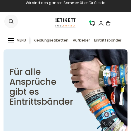
Wir sind den ganzen Sommer über für Sie da
MENU
Kleidungsetiketten
Aufkleber
Eintrittsbänder
RF
Für alle
Ansprüche
gibt es
Eintrittsbänder