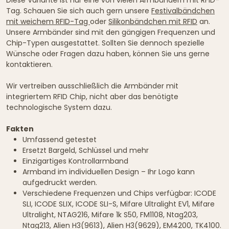
Tag. Schauen Sie sich auch gern unsere
Festivalbändchen
mit weichem RFID-Tag
oder
Silikonbändchen mit RFID
an.
Unsere Armbänder sind mit den gängigen Frequenzen und
Chip-Typen ausgestattet. Sollten Sie dennoch spezielle
Wünsche oder Fragen dazu haben, können Sie uns gerne
kontaktieren.
Wir vertreiben ausschließlich die Armbänder mit
integriertem RFID Chip, nicht aber das benötigte
technologische System dazu.
Fakten
Umfassend getestet
Ersetzt Bargeld, Schlüssel und mehr
Einzigartiges Kontrollarmband
Armband im individuellen Design – Ihr Logo kann
aufgedruckt werden.
Verschiedene Frequenzen und Chips verfügbar: ICODE
SLI, ICODE SLIX, ICODE SLI-S, Mifare Ultralight EV1, Mifare
Ultralight, NTAG216, Mifare 1k S50, FM1108, Ntag203,
Ntag213, Alien H3(9613), Alien H3(9629), EM4200, TK4100.