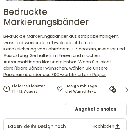
Bedruckte
Markierungsbänder
Bedruckte Markierungsbänder aus strapazierfähigem,
wasserabweisendem Tyvek erleichtern die
Kennzeichnung von Fahrrädern, E-Scootern, Inventar und
Ausrüstung. Sie halten im Freien und machen
Aufräumaktionen klar und planbar. Wenn Sie leicht
abreißbare Bänder wünschen, wählen Sie unsere
Papierarmbänder aus FSC-zertifiziertem Papier
.
Design mit Logo
Lieferzeitfenster
Preis
und Wunschtext.
11. - 12. August
Wir pa
Angebot einholen
Laden Sie Ihr Design hoch
Hochladen