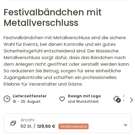
Festivalbändchen mit
Metallverschluss
Festivalbändchen mit Metallverschluss sind die sichere
Wahl für Events, bei denen Kontrolle und ein gutes
Sicherheitsgefühl entscheidend sind. Der klassische
Metallverschluss sorgt dafür, dass das Bändchen nach
dem Anlegen nicht geöffnet oder verstellt werden kann.
So reduzieren Sie Betrug, sorgen für eine einheitliche
Zugangskontrolle und schaffen ein professionelles
Erlebnis für Veranstalter und Gäste.
Design mit Logo
Lieferzeitfenster
Preis
und Wunschtext.
18. - 25. August
Wir pa
Anzahl
50 St. /
129,50 €
Gratisversand