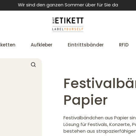
Wir sind den ganzen Sommer über für Sie da
iketten
Aufkleber
Eintrittsbänder
RFID
Festivalb
Papier
Festivalbändchen aus Papier sin
Lösung für Festivals, Konzerte, 
bestehen aus strapazierfähigem