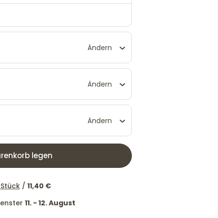
Ändern
Ändern
Ändern
renkorb legen
 Stück
/
11,40 €
tfenster
11. - 12. August