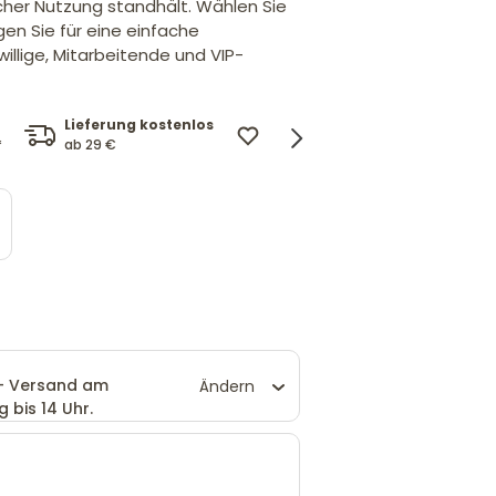
icher Nutzung standhält. Wählen Sie
gen Sie für eine einfache
willige, Mitarbeitende und VIP-
Lieferung kostenlos
Design mit Logo
Preis
ab 29 €
und Wunschtext.
*
Wir pa
 - Versand am
Ändern
 bis 14 Uhr.