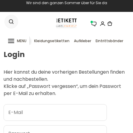
Wir sind den ganzen Sommer über für Sie da
MENU
Kleidungsetiketten
Aufkleber
Eintrittsbänder
RF
Login
Hier kannst du deine vorherigen Bestellungen finden
und nachbestellen.
Klicke auf „Passwort vergessen“, um dein Passwort
per E-Mail zu erhalten.