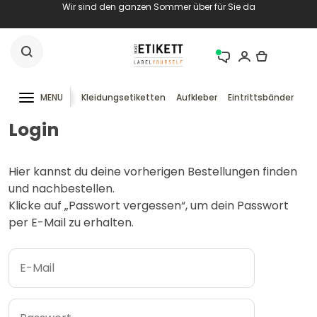
Wir sind den ganzen Sommer über für Sie da
MENU
Kleidungsetiketten
Aufkleber
Eintrittsbänder
RF
Login
Hier kannst du deine vorherigen Bestellungen finden
und nachbestellen.
Klicke auf „Passwort vergessen“, um dein Passwort
per E-Mail zu erhalten.