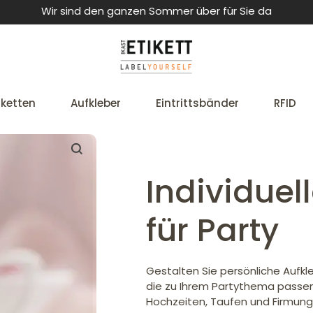
Wir sind den ganzen Sommer über für Sie da
iketten
Aufkleber
Eintrittsbänder
RFID
Individuel
für Party
Gestalten Sie persönliche Aufkl
die zu Ihrem Partythema passen
Hochzeiten, Taufen und Firmunge