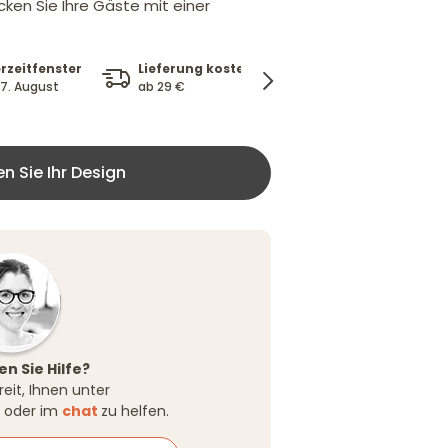
cken Sie Ihre Gäste mit einer
Lieferung kostenlos
erzeitfenster
100%
ab 29 €
 17. August
Zufriedenheitsgara
ie Ihr Design ​​​​​​​
n Sie Hilfe?
reit, Ihnen unter
oder im
chat
zu helfen.