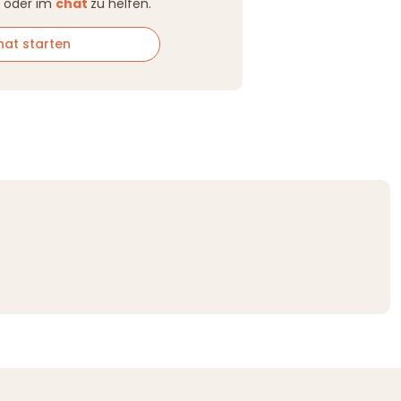
oder im
chat
zu helfen.
t starten