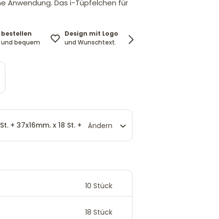
he Anwendung. Das i-Tüpfelchen für
 bestellen
Design mit Logo
Lieferung kostenlos
h und bequem
und Wunschtext.
ab 29 €
St. + 37x16mm. x 18 St. +
Ändern
10
Stück
18
Stück