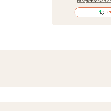
info@ikastetikett.at
Cha