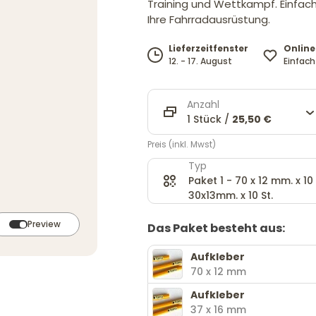
Training und Wettkampf. Einfac
Ihre Fahrradausrüstung.
Online
Lieferzeitfenster
Einfac
12. - 17. August
Anzahl
1 Stück /
25,50 €
Preis (inkl. Mwst)
Typ
Paket 1 - 70 x 12 mm. x 10 
30x13mm. x 10 St.
Preview
Das Paket besteht aus:
Aufkleber
70 x 12 mm
Aufkleber
37 x 16 mm