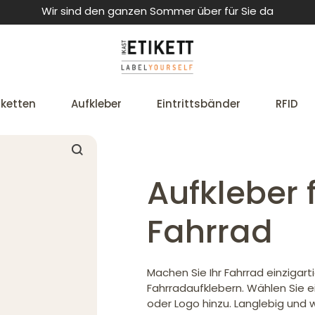
Wir sind den ganzen Sommer über für Sie da
iketten
Aufkleber
Eintrittsbänder
RFID
Aufkleber f
Fahrrad
Machen Sie Ihr Fahrrad einzigart
Fahrradaufklebern. Wählen Sie e
oder Logo hinzu. Langlebig und 