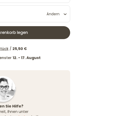
Ändern
renkorb legen
Stück
/
25,50 €
fenster
12. - 17. August
n Sie Hilfe?
reit, Ihnen unter