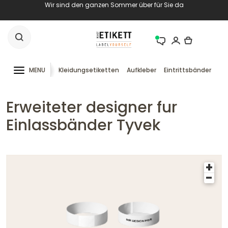
Wir sind den ganzen Sommer über für Sie da
MENU
Kleidungsetiketten
Aufkleber
Eintrittsbänder
RF
Erweiteter designer fur
Einlassbänder Tyvek
+
-