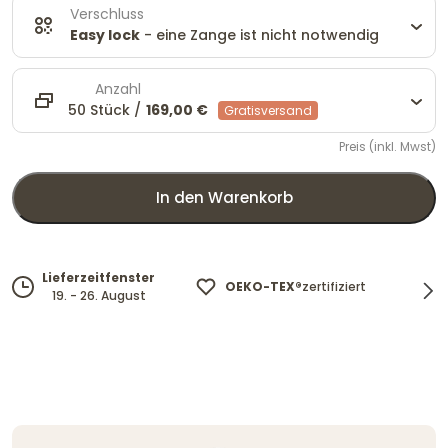
Verschluss
Easy lock
- eine Zange ist nicht notwendig
Anzahl
50 Stück /
169,00 €
Gratisversand
Preis (inkl. Mwst)
In den Warenkorb
D
Lieferzeitfenster
OEKO-TEX®
zertifiziert
u
19. - 26. August