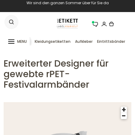
Wir sind den ganzen Sommer über für Sie da
MENU
Kleidungsetiketten
Aufkleber
Eintrittsbänder
RF
Erweiterter Designer für
gewebte rPET-
Festivalarmbänder
+
-