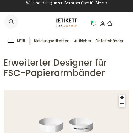
Wir sind den ganzen Sommer über für Sie da
MENU
Kleidungsetiketten
Aufkleber
Eintrittsbänder
RF
Erweiterter Designer für
FSC-Papierarmbänder
+
-